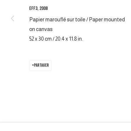
COPYRIGHT © 2026 GALERIE DUTKO
SITE BY ARTLOGIC
EFF3
,
2008
Papier marouflé sur toile / Paper mounted
on canvas
52 x 30 cm / 20.4 x 11.8 in.
PARTAGER