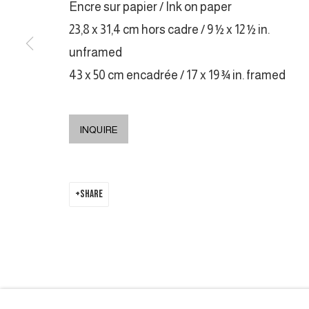
Encre sur papier / Ink on paper
COPYRIGHT © 2026 GALERIE DUTKO
SITE BY ARTLOGIC
23,8 x 31,4 cm hors cadre / 9 ½ x 12 ½ in.
unframed
43 x 50 cm encadrée / 17 x 19 ¾ in. framed
INQUIRE
SHARE