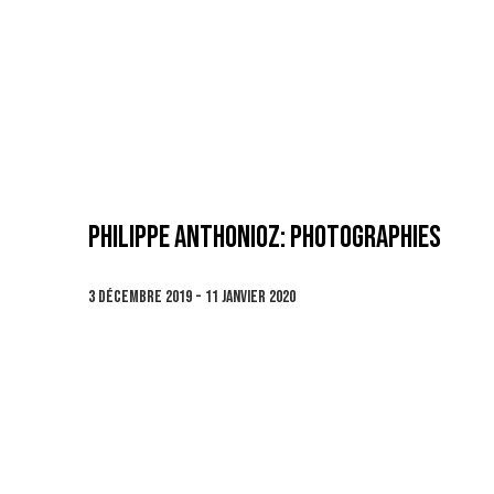
PHILIPPE ANTHONIOZ: PHOTOGRAPHIES
3 DÉCEMBRE 2019 - 11 JANVIER 2020
Open a larger version of the following image in 