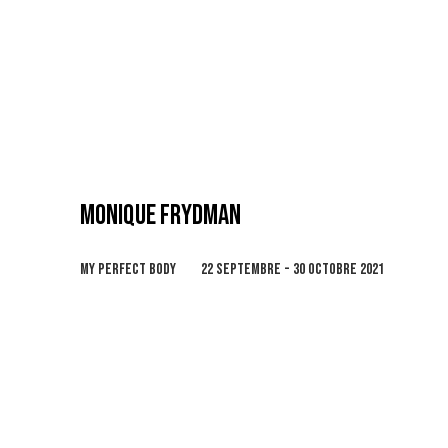
MONIQUE FRYDMAN
MY PERFECT BODY
22 SEPTEMBRE - 30 OCTOBRE 2021
Open a larger version of the following image in 