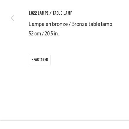
COPYRIGHT © 2026 GALERIE DUTKO
SITE BY ARTLOGIC
L022 LAMPE / TABLE LAMP
Lampe en bronze / Bronze table lamp
52 cm / 20.5 in.
PARTAGER