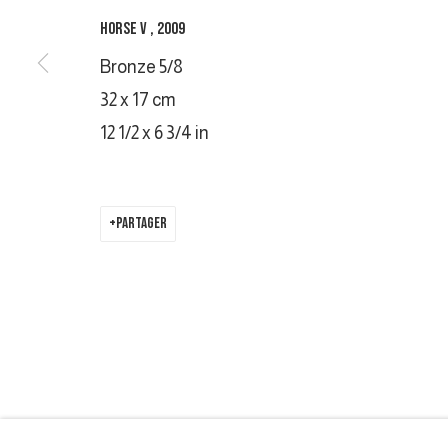
COPYRIGHT © 2026 GALERIE DUTKO
SITE BY ARTLOGIC
HORSE V
,
2009
Bronze 5/8
32 x 17 cm
12 1/2 x 6 3/4 in
PARTAGER