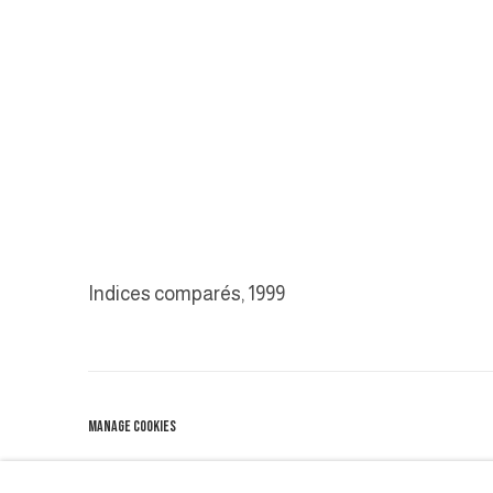
Indices comparés
,
1999
MANAGE COOKIES
COPYRIGHT © 2026 GALERIE DUTKO
SITE BY ARTLOGIC