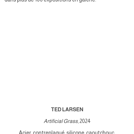
).
(Larger version of this image opens in a popup).
(L
TED LARSEN
Artificial Grass
, 2024
Acier, contreplaqué, silicone, caoutchouc,