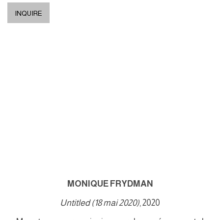
INQUIRE
).
(Larger version of this image opens in a popup).
(L
MONIQUE FRYDMAN
Untitled (18 mai 2020)
, 2020