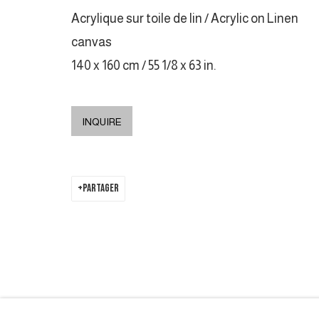
Acrylique sur toile de lin / Acrylic on Linen
MANAGE COOKIES
canvas
COPYRIGHT © 2026 GALERIE DUTKO
SITE BY ARTLOGIC
140 x 160 cm / 55 1/8 x 63 in.
INQUIRE
PARTAGER