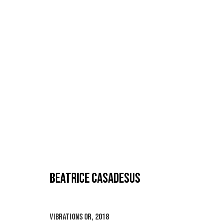
BÉATRICE CASADESUS
AURORES
12 FÉVRIER - 30 AVRIL 2022
BEATRICE CASADESUS
VIBRATIONS OR
,
2018