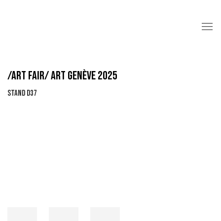
/ART FAIR/ ART GENÈVE 2025
STAND D37
Open a larger version of the following image in a popup: