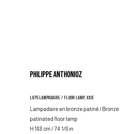
PHILIPPE ANTHONIOZ
PHILIPPE ANTHONIOZ
L075 LAMPADAIRE / FLOOR LAMP
,
XXIE
Lampadaire en bronze patiné / Bronze
patinated floor lamp
H 188 cm / 74 1/8 in.
MANAGE COOKIES