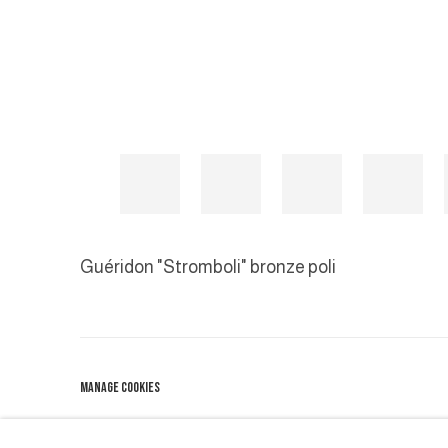
Guéridon "Stromboli" bronze poli
MANAGE COOKIES
COPYRIGHT © 2026 GALERIE DUTKO
SITE BY ARTLOGIC